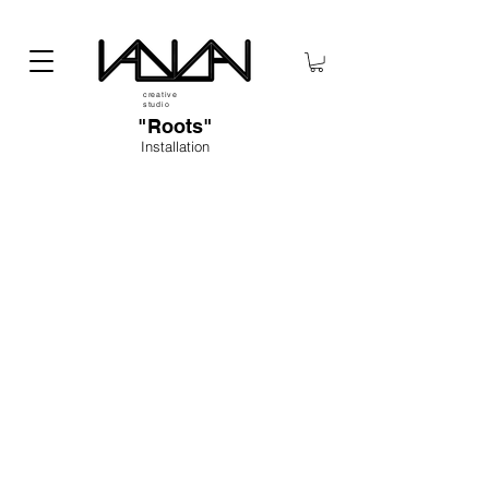
creative
studio
"Roots"
Installation