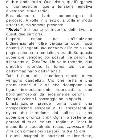
club e onde radio. Quel ritmo, quell’urgenza
di connessione, quella tensione emotiva
diventano le sue radici.
Parallelamente, l’arte accompagna il
percorso. A volte in silenzio, a volte in modo
viscerale, ma sempre presente.
“Roots”
è il punto di incontro definitivo tra
questi due percorsi.
L’opera nasce da un’intuizione
bidimensionale: oltre cinquanta cuori rossi
colanti, disegnati uno accanto all’altro su una
pagina bianca, a contatto, vibranti. Su questa
superficie vengono poi scavati tre cerchi: la
silhouette di
Topolino
. Un volto rotondo, due
orecchie rotonde, la forma più iconica
dell’immaginario dell’infanzia.
Tutti i cuori che eccedono queste curve
vengono cancellati. Ciò che resta è una
costellazione di cuori che ricompone una
figura immediatamente riconoscibile, con
bordi ammorbiditi dall’erosione dei cerchi.
Da qui avviene il passaggio nello spazio.
L’installazione prende forma come una
composizione sospesa di fili trasparenti in
nylon che scendono dal soffitto su una
superficie di circa
4 m²
. Ogni filo sostiene un
gruppo di cuori colanti, tagliati al laser in
metacrilato specchiato rosso,
spessore 0,5
mm
, con dimensioni variabili tra
8 e 13 cm
.
I cuori, sospesi in posizioni millimetriche,