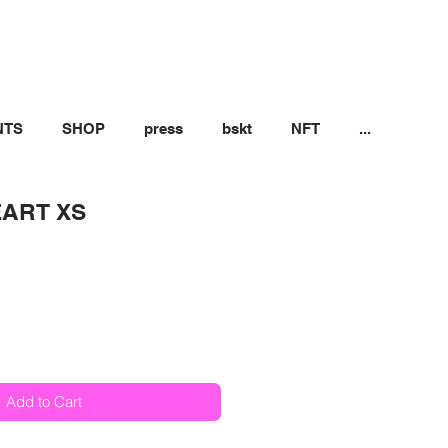
NTS
SHOP
press
bskt
NFT
...
EART XS
Add to Cart