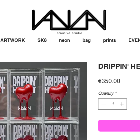
creative studio
ARTWORK
SK8
neon
bag
prints
EVE
DRIPPIN' H
Price
€350.00
Quantity
*