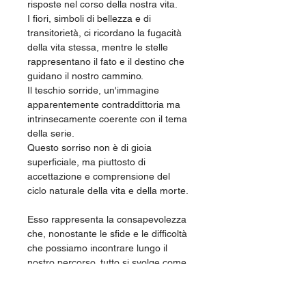
risposte nel corso della nostra vita.
I fiori, simboli di bellezza e di
transitorietà, ci ricordano la fugacità
della vita stessa, mentre le stelle
rappresentano il fato e il destino che
guidano il nostro cammino.
Il teschio sorride, un'immagine
apparentemente contraddittoria ma
intrinsecamente coerente con il tema
della serie.
Questo sorriso non è di gioia
superficiale, ma piuttosto di
accettazione e comprensione del
ciclo naturale della vita e della morte.
Esso rappresenta la consapevolezza
che, nonostante le sfide e le difficoltà
che possiamo incontrare lungo il
nostro percorso, tutto si svolge come
deve andare.
È un invito a trovare la pace e la