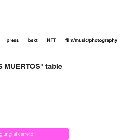
press
bskt
NFT
film/music/photography
S MUERTOS" table
o
giungi al carrello