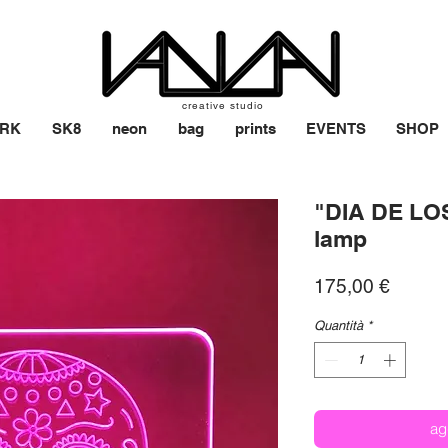
creative studio
RK
SK8
neon
bag
prints
EVENTS
SHOP
"DIA DE LO
lamp
Prezz
175,00 €
Quantità
*
ag