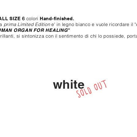
6
colori
ALL SIZE
​
Hand-finished.
ta
prima Limited Edition
e' in legno bianco e
vuole ricordare il
"
UMAN ORGAN FOR HEALING
"
illanti,
si sintonizza con il sentimento
di chi lo possiede,
port
white
SOLD OUT