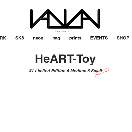
creative studio
RK
SK8
neon
bag
prints
EVENTS
SHOP
HeART-Toy
SOLD OUT
#1 Limited Edition 6 Medium 6 Small