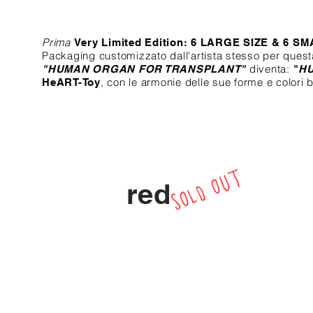
Prima
Very Limited Edition:
6 LARGE SIZE & 6 SM
Packaging customizzato dall'artista stesso per ques
diventa:
"HUMAN ORGAN FOR TRANSPLANT"
​
"
H
,
con le armonie delle sue forme e colori br
HeART-Toy
SOLD OUT
red