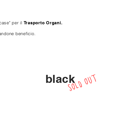
case" per il
Trasporto Organi.
andone beneficio.
black
SOLD OUT