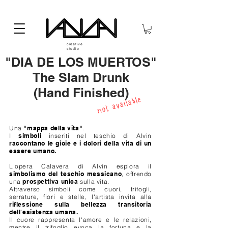
creative
studio
"DIA DE LOS MUERTOS"
The Slam Drunk
(Hand Finished)
not available
Una
"mappa della vita"
.
I
simboli
inseriti nel teschio di Alvin
raccontano le gioie e i dolori della vita di un
essere umano.
L'opera Calavera di Alvin esplora il
simbolismo del teschio messicano
, offrendo
una
prospettiva unica
sulla vita.
Attraverso simboli come cuori, trifogli,
serrature, fiori e stelle, l'artista invita alla
riflessione sulla bellezza transitoria
dell'esistenza umana.
Il cuore rappresenta l'amore e le relazioni,
mentre il trifoglio evoca la fortuna e la